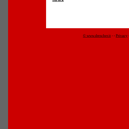
© www.drescher.it
-
-
Privacy