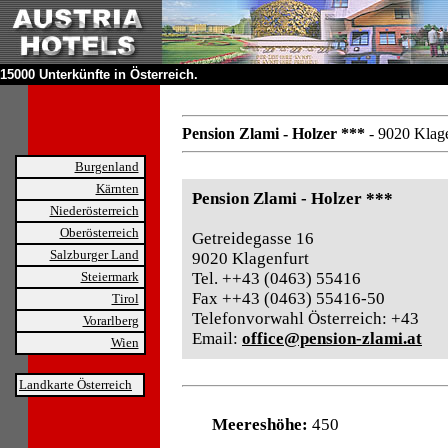
15000 Unterkünfte in Österreich.
Pension Zlami - Holzer ***
- 9020 Klage
Burgenland
Kärnten
Pension Zlami - Holzer ***
Niederösterreich
Oberösterreich
Getreidegasse 16
Salzburger Land
9020 Klagenfurt
Steiermark
Tel. ++43 (0463) 55416
Fax ++43 (0463) 55416-50
Tirol
Telefonvorwahl Österreich: +43
Vorarlberg
Email:
office@pension-zlami.at
Wien
Landkarte Österreich
Meereshöhe:
450