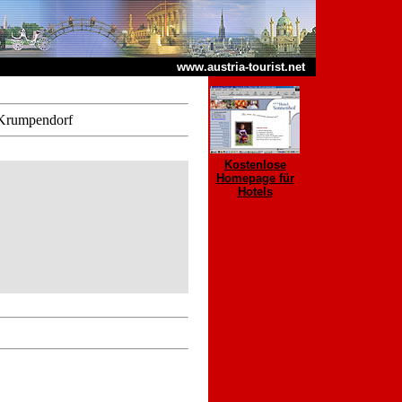
www.austria-tourist.net
 Krumpendorf
Kostenlose
Homepage für
Hotels