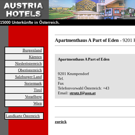
15000 Unterkünfte in Österreich.
Apartmenthaus A Part of Eden
- 9201
Burgenland
Kärnten
Apartmenthaus A Part of Eden
Niederösterreich
Oberösterreich
9201 Krumpendorf
Salzburger Land
Tel.
Steiermark
Fax
Telefonvorwahl Österreich: +43
Tirol
Email:
strutz.f@aon.at
Vorarlberg
Wien
Landkarte Österreich
zurück