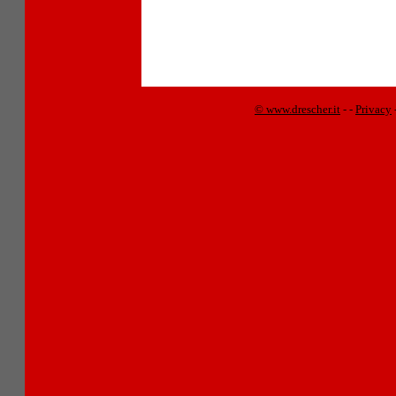
© www.drescher.it
-
-
Privacy