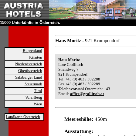
15000 Unterkünfte in Österreich.
Haus Moritz
- 921 Krumpendorf
Burgenland
Kärnten
Haus Moritz
Niederösterreich
Lore Grollitsch
Strandweg 7
Oberösterreich
921 Krumpendorf
Salzburger Land
Tel. +43 (0) 463 / 502288
Steiermark
Fax +43 (0) 463 / 502289
Telefonvorwahl Österreich: +43
Tirol
Email:
office@grollitsch.at
Vorarlberg
Wien
Landkarte Österreich
Meereshöhe:
450m
Ausstattung: