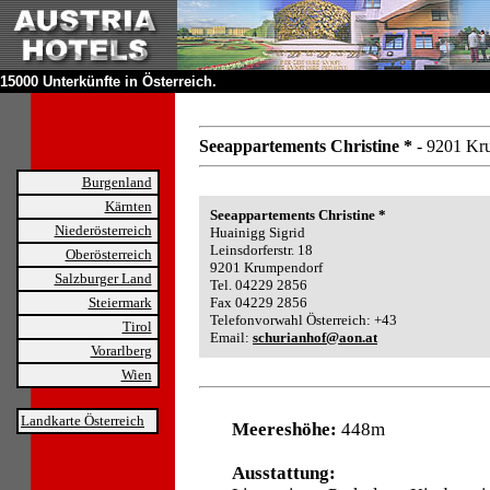
15000 Unterkünfte in Österreich.
Seeappartements Christine *
- 9201 Kr
Burgenland
Kärnten
Seeappartements Christine *
Niederösterreich
Huainigg Sigrid
Leinsdorferstr. 18
Oberösterreich
9201 Krumpendorf
Salzburger Land
Tel. 04229 2856
Steiermark
Fax 04229 2856
Telefonvorwahl Österreich: +43
Tirol
Email:
schurianhof@aon.at
Vorarlberg
Wien
Landkarte Österreich
Meereshöhe:
448m
Ausstattung: