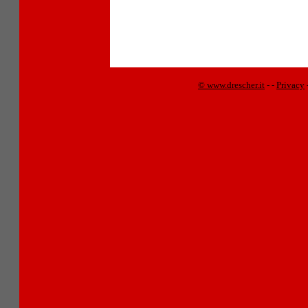
© www.drescher.it
-
-
Privacy