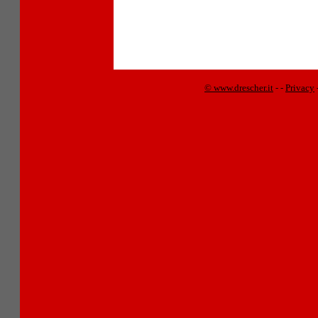
© www.drescher.it
-
-
Privacy