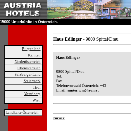
15000 Unterkünfte in Österreich.
Haus Edlinger
- 9800 Spittal/Drau
Burgenland
Kärnten
Haus Edlinger
Niederösterreich
Oberösterreich
9800 Spittal/Drau
Salzburger Land
Tel.
Steiermark
Fax
Telefonvorwahl Österreich: +43
Tirol
Email:
santer.tom@aon.at
Vorarlberg
Wien
Landkarte Österreich
zurück