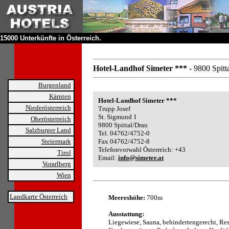
15000 Unterkünfte in Österreich.
Hotel-Landhof Simeter ***
- 9800 Spitt
Burgenland
Kärnten
Hotel-Landhof Simeter ***
Niederösterreich
Trupp Josef
St. Sigmund 1
Oberösterreich
9800 Spittal/Drau
Salzburger Land
Tel. 04762/4752-0
Steiermark
Fax 04762/4752-8
Telefonvorwahl Österreich: +43
Tirol
Email:
info@simeter.at
Vorarlberg
Wien
Landkarte Österreich
Meereshöhe:
700m
Ausstattung:
Liegewiese, Sauna, behindertengerecht, Res