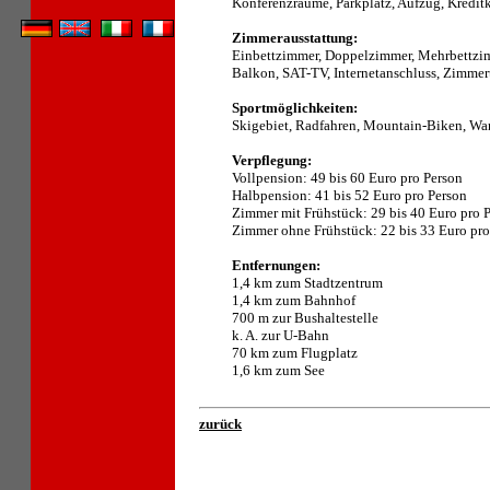
Konferenzräume, Parkplatz, Aufzug, Kreditk
Zimmerausstattung:
Einbettzimmer, Doppelzimmer, Mehrbettzim
Balkon, SAT-TV, Internetanschluss, Zimmer
Sportmöglichkeiten:
Skigebiet, Radfahren, Mountain-Biken, Wan
Verpflegung:
Vollpension: 49 bis 60 Euro pro Person
Halbpension: 41 bis 52 Euro pro Person
Zimmer mit Frühstück: 29 bis 40 Euro pro 
Zimmer ohne Frühstück: 22 bis 33 Euro pro
Entfernungen:
1,4 km zum Stadtzentrum
1,4 km zum Bahnhof
700 m zur Bushaltestelle
k. A. zur U-Bahn
70 km zum Flugplatz
1,6 km zum See
zurück