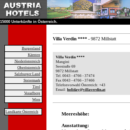
15000 Unterkünfte in Österreich.
Villa Verdin ****
- 9872 Millstatt
Burgenland
Kärnten
Villa Verdin ****
Niederösterreich
Mangini
Seestraße 69
Oberösterreich
9872 Millstatt
Salzburger Land
Tel. 0043 - 4766 - 37474
Steiermark
Fax 0043 - 4766 - 37466
Telefonvorwahl Österreich: +43
Tirol
Email:
holiday@villaverdin.at
Vorarlberg
Wien
Landkarte Österreich
Meereshöhe:
Ausstattung: