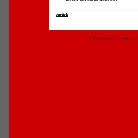
zurück
© www.drescher.it
-
-
Privacy