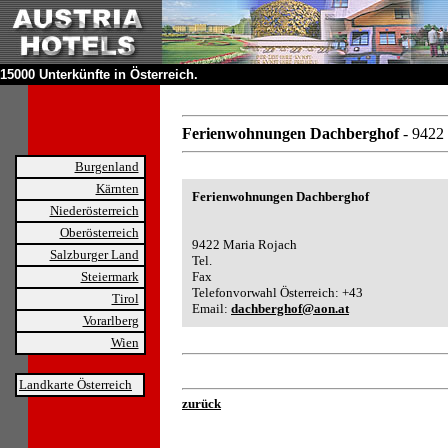
15000 Unterkünfte in Österreich.
Ferienwohnungen Dachberghof
- 9422
Burgenland
Kärnten
Ferienwohnungen Dachberghof
Niederösterreich
Oberösterreich
9422 Maria Rojach
Salzburger Land
Tel.
Steiermark
Fax
Telefonvorwahl Österreich: +43
Tirol
Email:
dachberghof@aon.at
Vorarlberg
Wien
Landkarte Österreich
zurück