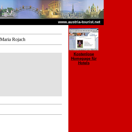
www.austria-tourist.net
 Maria Rojach
Kostenlose
Homepage für
Hotels