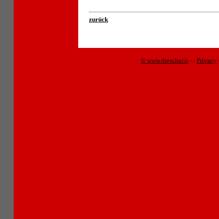
zurück
© www.drescher.it
-
-
Privacy