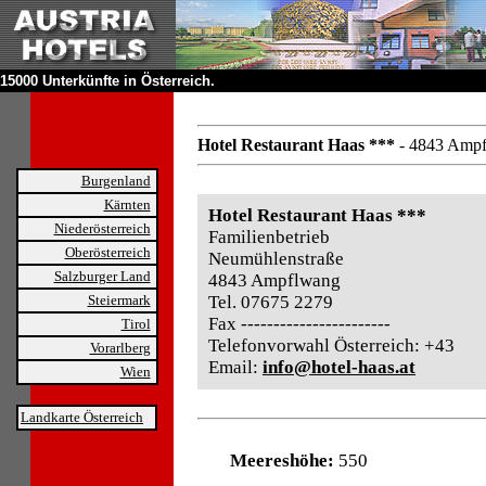
15000 Unterkünfte in Österreich.
Hotel Restaurant Haas ***
- 4843 Amp
Burgenland
Kärnten
Hotel Restaurant Haas ***
Niederösterreich
Familienbetrieb
Oberösterreich
Neumühlenstraße
Salzburger Land
4843 Ampflwang
Steiermark
Tel. 07675 2279
Fax -----------------------
Tirol
Telefonvorwahl Österreich: +43
Vorarlberg
Email:
info@hotel-haas.at
Wien
Landkarte Österreich
Meereshöhe:
550