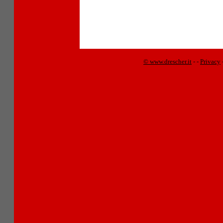
© www.drescher.it
-
-
Privacy