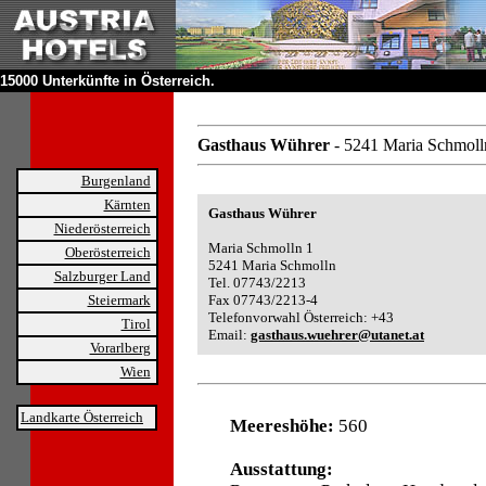
15000 Unterkünfte in Österreich.
Gasthaus Wührer
- 5241 Maria Schmoll
Burgenland
Kärnten
Gasthaus Wührer
Niederösterreich
Maria Schmolln 1
Oberösterreich
5241 Maria Schmolln
Salzburger Land
Tel. 07743/2213
Steiermark
Fax 07743/2213-4
Telefonvorwahl Österreich: +43
Tirol
Email:
gasthaus.wuehrer@utanet.at
Vorarlberg
Wien
Landkarte Österreich
Meereshöhe:
560
Ausstattung: