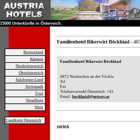
15000 Unterkünfte in Österreich.
Familienhotel Bikerwirt Böckhiasl
- 48
Burgenland
Kärnten
Familienhotel Bikerwirt Böckhiasl
Niederösterreich
Oberösterreich
4872 Neukirchen an der Vöckla
Salzburger Land
Tel.
Steiermark
Fax
Telefonvorwahl Österreich: +43
Tirol
Email:
bockhaisl@netway.at
Vorarlberg
Wien
Landkarte Österreich
zurück