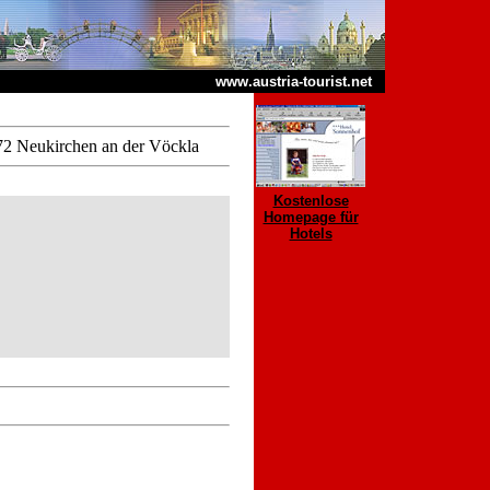
www.austria-tourist.net
72 Neukirchen an der Vöckla
Kostenlose
Homepage für
Hotels