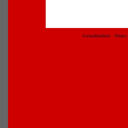
© www.drescher.it
-
-
Privacy