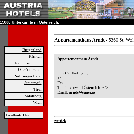
15000 Unterkünfte in Österreich.
Appartementhaus Arndt
- 5360 St. Wo
Burgenland
Kärnten
Appartementhaus Arndt
Niederösterreich
Oberösterreich
5360 St. Wolfgang
Salzburger Land
Tel.
Steiermark
Fax
Telefonvorwahl Österreich: +43
Tirol
Email:
arndt@eunet.at
Vorarlberg
Wien
Landkarte Österreich
zurück