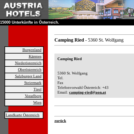
15000 Unterkünfte in Österreich.
Camping Ried
- 5360 St. Wolfgang
Burgenland
Kärnten
Camping Ried
Niederösterreich
Oberösterreich
5360 St. Wolfgang
Salzburger Land
Tel.
Steiermark
Fax
Telefonvorwahl Österreich: +43
Tirol
Email:
camping-ried@aon.at
Vorarlberg
Wien
Landkarte Österreich
zurück