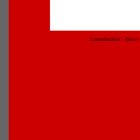
© www.drescher.it
-
-
Privacy