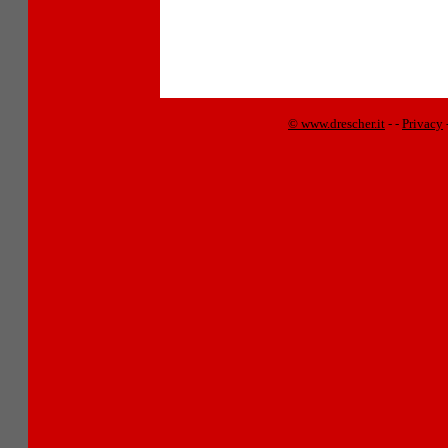
© www.drescher.it
-
-
Privacy