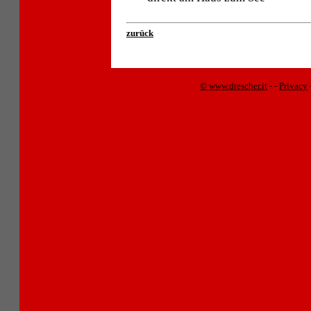
zurück
© www.drescher.it
-
-
Privacy