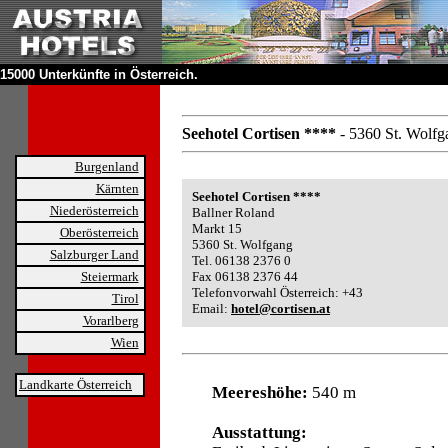
15000 Unterkünfte in Österreich.
Seehotel Cortisen ****
- 5360 St. Wolfg
Burgenland
Kärnten
Seehotel Cortisen ****
Niederösterreich
Ballner Roland
Markt 15
Oberösterreich
5360 St. Wolfgang
Salzburger Land
Tel. 06138 2376 0
Steiermark
Fax 06138 2376 44
Telefonvorwahl Österreich: +43
Tirol
Email:
hotel@cortisen.at
Vorarlberg
Wien
Landkarte Österreich
Meereshöhe:
540 m
Ausstattung: