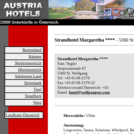
15000 Unterkünfte in Österreich.
Strandhotel Margaretha ****
- 5360 St
Burgenland
Kärnten
Strandhotel Margaretha ****
Niederösterreich
Fam. Vogler
Seepromenade 67
Oberösterreich
5360 St. Wolfgang
Salzburger Land
Tel. +43-6138-2379
Steiermark
Fax +43-6138-2379-22
Telefonvorwahl Österreich: +43
Tirol
Email:
hotel@wolfgangsee.com
Vorarlberg
Wien
Landkarte Österreich
Meereshöhe:
550m
Ausstattung:
Liegewiese, Sauna, Solarium, Whirlpool, Re