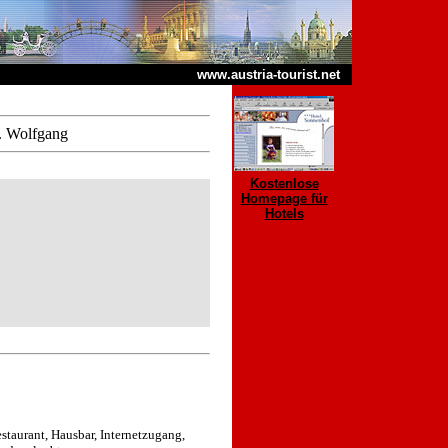
www.austria-tourist.net
. Wolfgang
Kostenlose
Homepage für
Hotels
staurant, Hausbar, Internetzugang,