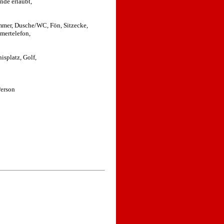
nde erlaubt,
mer, Dusche/WC, Fön, Sitzecke,
mertelefon,
splatz, Golf,
Person