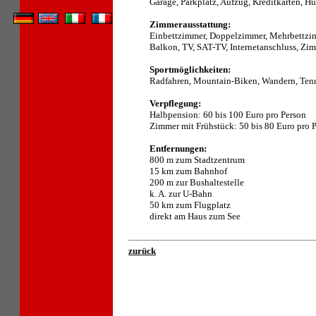
Garage, Parkplatz, Aufzug, Kreditkarten, Hu
Zimmerausstattung:
Einbettzimmer, Doppelzimmer, Mehrbettzim
Balkon, TV, SAT-TV, Internetanschluss, Zim
Sportmöglichkeiten:
Radfahren, Mountain-Biken, Wandern, Tenni
Verpflegung:
Halbpension: 60 bis 100 Euro pro Person
Zimmer mit Frühstück: 50 bis 80 Euro pro 
Entfernungen:
800 m zum Stadtzentrum
15 km zum Bahnhof
200 m zur Bushaltestelle
k. A. zur U-Bahn
50 km zum Flugplatz
direkt am Haus zum See
zurück