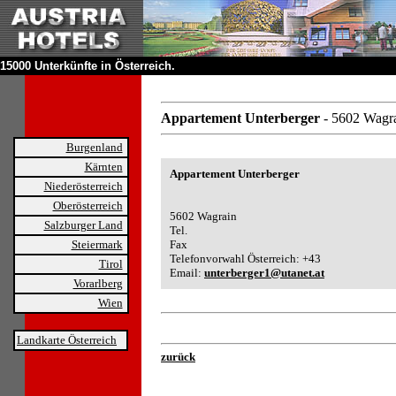
15000 Unterkünfte in Österreich.
Appartement Unterberger
- 5602 Wagr
Burgenland
Kärnten
Appartement Unterberger
Niederösterreich
Oberösterreich
5602 Wagrain
Salzburger Land
Tel.
Steiermark
Fax
Telefonvorwahl Österreich: +43
Tirol
Email:
unterberger1@utanet.at
Vorarlberg
Wien
Landkarte Österreich
zurück