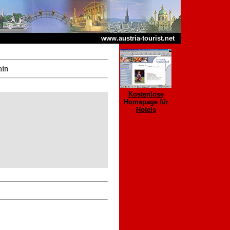
www.austria-tourist.net
ain
Kostenlose
Homepage für
Hotels