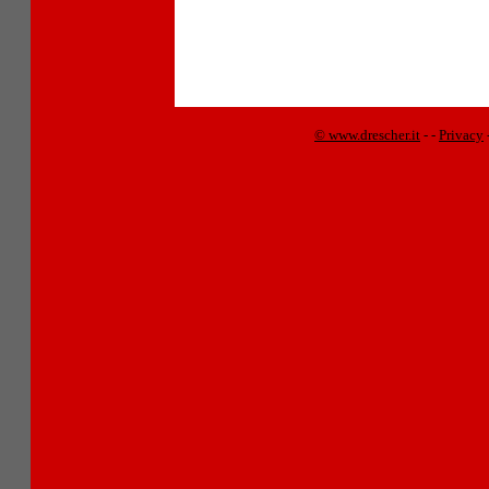
© www.drescher.it
-
-
Privacy