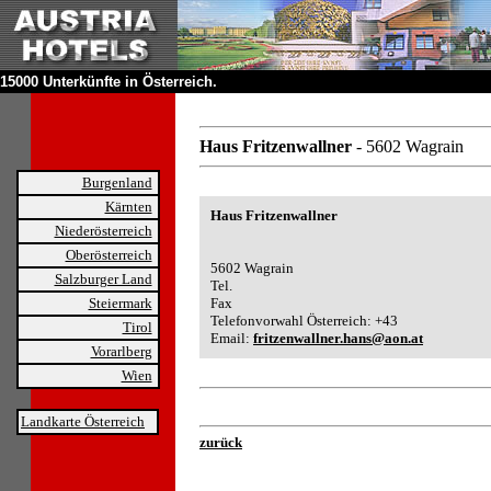
15000 Unterkünfte in Österreich.
Haus Fritzenwallner
- 5602 Wagrain
Burgenland
Kärnten
Haus Fritzenwallner
Niederösterreich
Oberösterreich
5602 Wagrain
Salzburger Land
Tel.
Steiermark
Fax
Telefonvorwahl Österreich: +43
Tirol
Email:
fritzenwallner.hans@aon.at
Vorarlberg
Wien
Landkarte Österreich
zurück