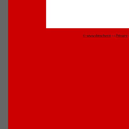
© www.drescher.it
-
-
Privacy