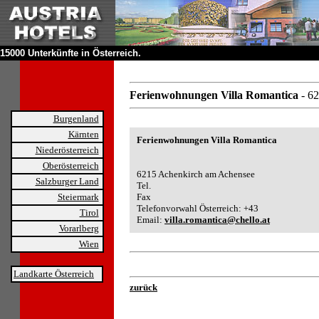
15000 Unterkünfte in Österreich.
Ferienwohnungen Villa Romantica
- 6
Burgenland
Kärnten
Ferienwohnungen Villa Romantica
Niederösterreich
Oberösterreich
6215 Achenkirch am Achensee
Salzburger Land
Tel.
Steiermark
Fax
Telefonvorwahl Österreich: +43
Tirol
Email:
villa.romantica@chello.at
Vorarlberg
Wien
Landkarte Österreich
zurück