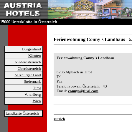
15000 Unterkünfte in Österreich.
Ferienwohnung Conny´s Landhaus
- 6
Burgenland
Kärnten
Ferienwohnung Conny´s Landhaus
Niederösterreich
Oberösterreich
6236 Alpbach in Tirol
Salzburger Land
Tel.
Steiermark
Fax
Telefonvorwahl Österreich: +43
Tirol
Email:
connys@tirol.com
Vorarlberg
Wien
Landkarte Österreich
zurück