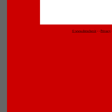
© www.drescher.it
-
-
Privacy