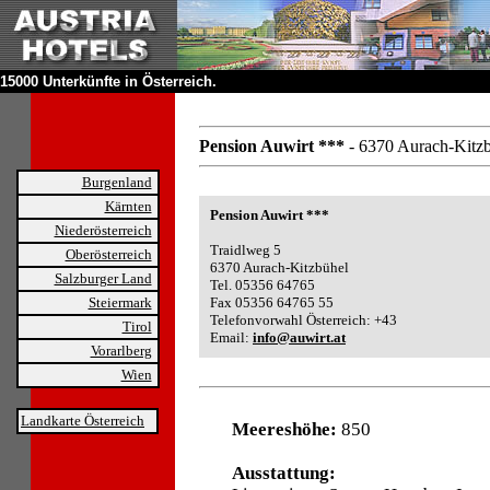
15000 Unterkünfte in Österreich.
Pension Auwirt ***
- 6370 Aurach-Kitz
Burgenland
Kärnten
Pension Auwirt ***
Niederösterreich
Traidlweg 5
Oberösterreich
6370 Aurach-Kitzbühel
Salzburger Land
Tel. 05356 64765
Steiermark
Fax 05356 64765 55
Telefonvorwahl Österreich: +43
Tirol
Email:
info@auwirt.at
Vorarlberg
Wien
Landkarte Österreich
Meereshöhe:
850
Ausstattung: