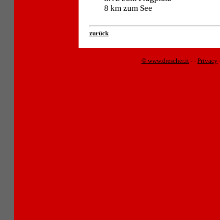
8 km zum See
zurück
© www.drescher.it
-
-
Privacy