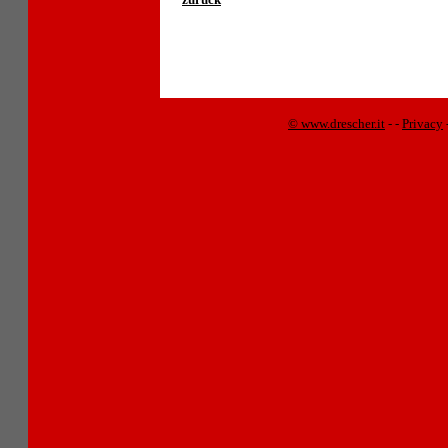
© www.drescher.it
-
-
Privacy