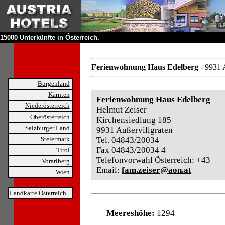
15000 Unterkünfte in Österreich.
Ferienwohnung Haus Edelberg
- 9931 
Burgenland
Kärnten
Ferienwohnung Haus Edelberg
Niederösterreich
Helmut Zeiser
Oberösterreich
Kirchensiedlung 185
Salzburger Land
9931 Außervillgraten
Steiermark
Tel. 04843/20034
Fax 04843/20034 4
Tirol
Telefonvorwahl Österreich: +43
Vorarlberg
Email:
fam.zeiser@aon.at
Wien
Landkarte Österreich
Meereshöhe:
1294