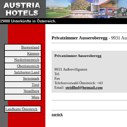
15000 Unterkünfte in Österreich.
Privatzimmer Ausseroberegg
- 9931 Auß
Burgenland
Kärnten
Privatzimmer Ausseroberegg
Niederösterreich
Oberösterreich
9931 Außervillgraten
Salzburger Land
Tel.
Steiermark
Fax
Telefonvorwahl Österreich: +43
Tirol
Email:
steidlhof@hotmail.com
Vorarlberg
Wien
Landkarte Österreich
zurück