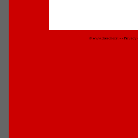
© www.drescher.it
-
-
Privacy