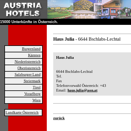
15000 Unterkünfte in Österreich.
Haus Julia
- 6644 Bschlabs-Lechtal
Burgenland
Kärnten
Haus Julia
Niederösterreich
Oberösterreich
6644 Bschlabs-Lechtal
Salzburger Land
Tel.
Steiermark
Fax
Telefonvorwahl Österreich: +43
Tirol
Email:
haus.julia@aon.at
Vorarlberg
Wien
Landkarte Österreich
zurück