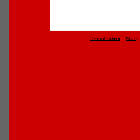
© www.drescher.it
-
-
Privacy