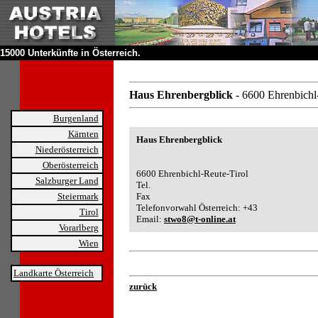
15000 Unterkünfte in Österreich.
Haus Ehrenbergblick
- 6600 Ehrenbichl
Burgenland
Kärnten
Haus Ehrenbergblick
Niederösterreich
Oberösterreich
6600 Ehrenbichl-Reute-Tirol
Salzburger Land
Tel.
Steiermark
Fax
Telefonvorwahl Österreich: +43
Tirol
Email:
stwo8@t-online.at
Vorarlberg
Wien
Landkarte Österreich
zurück