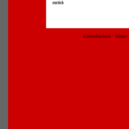
zurück
© www.drescher.it
-
-
Privacy