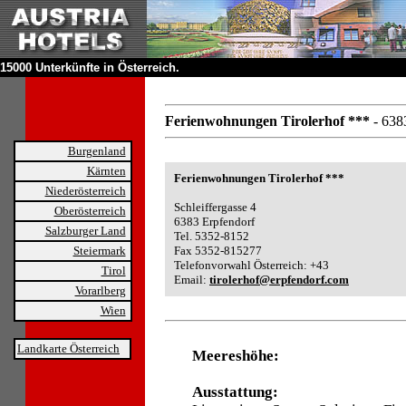
15000 Unterkünfte in Österreich.
Ferienwohnungen Tirolerhof ***
- 638
Burgenland
Kärnten
Ferienwohnungen Tirolerhof ***
Niederösterreich
Schleiffergasse 4
Oberösterreich
6383 Erpfendorf
Salzburger Land
Tel. 5352-8152
Steiermark
Fax 5352-815277
Telefonvorwahl Österreich: +43
Tirol
Email:
tirolerhof@erpfendorf.com
Vorarlberg
Wien
Landkarte Österreich
Meereshöhe:
Ausstattung: