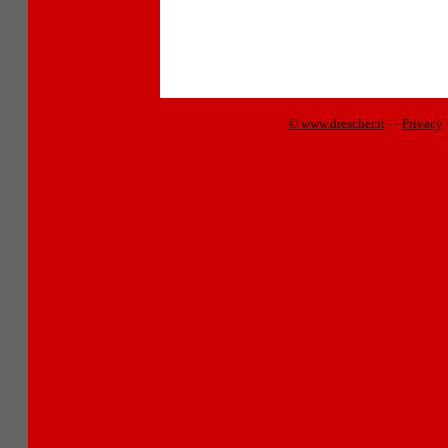
© www.drescher.it
-
-
Privacy