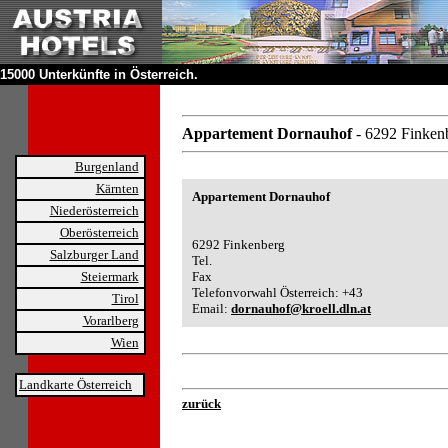
15000 Unterkünfte in Österreich.
Appartement Dornauhof
- 6292 Finken
Burgenland
Kärnten
Appartement Dornauhof
Niederösterreich
Oberösterreich
6292 Finkenberg
Salzburger Land
Tel.
Steiermark
Fax
Telefonvorwahl Österreich: +43
Tirol
Email:
dornauhof@kroell.dln.at
Vorarlberg
Wien
Landkarte Österreich
zurück