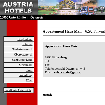
15000 Unterkünfte in Österreich.
Appartement Haus Mair
- 6292 Finken
Burgenland
Kärnten
Appartement Haus Mair
Niederösterreich
Oberösterreich
6292 Finkenberg
Salzburger Land
Tel.
Steiermark
Fax
Telefonvorwahl Österreich: +43
Tirol
Email:
sylvia.mair@gmx.at
Vorarlberg
Wien
Landkarte Österreich
zurück