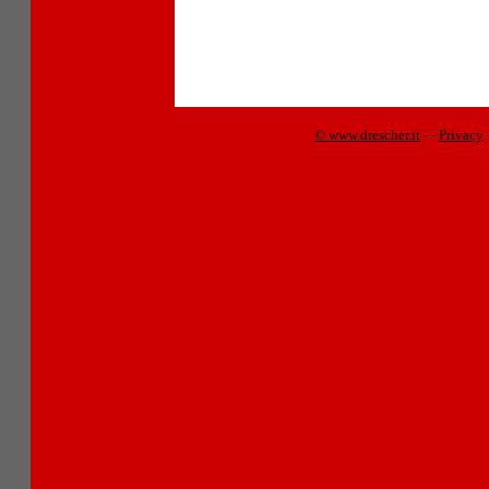
© www.drescher.it
-
-
Privacy