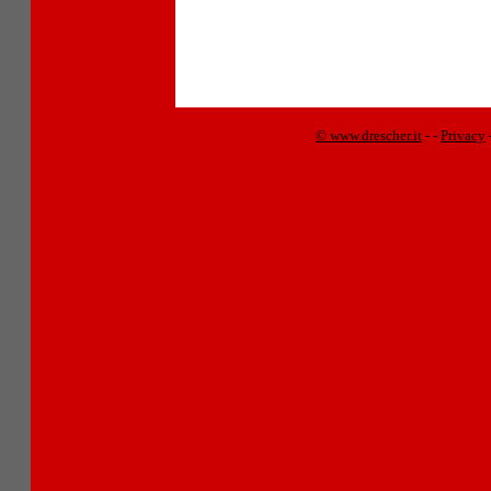
© www.drescher.it
-
-
Privacy