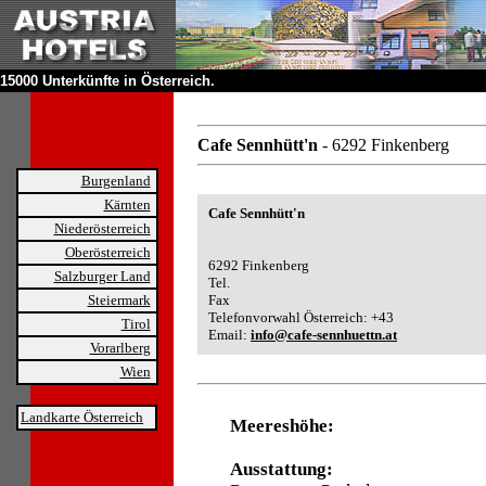
15000 Unterkünfte in Österreich.
Cafe Sennhütt'n
- 6292 Finkenberg
Burgenland
Kärnten
Cafe Sennhütt'n
Niederösterreich
Oberösterreich
6292 Finkenberg
Salzburger Land
Tel.
Steiermark
Fax
Telefonvorwahl Österreich: +43
Tirol
Email:
info@cafe-sennhuettn.at
Vorarlberg
Wien
Landkarte Österreich
Meereshöhe:
Ausstattung: