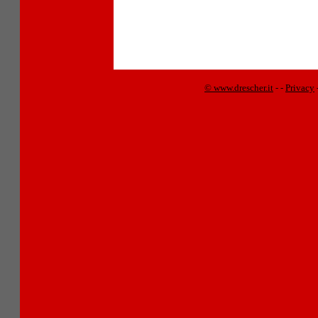
© www.drescher.it
-
-
Privacy