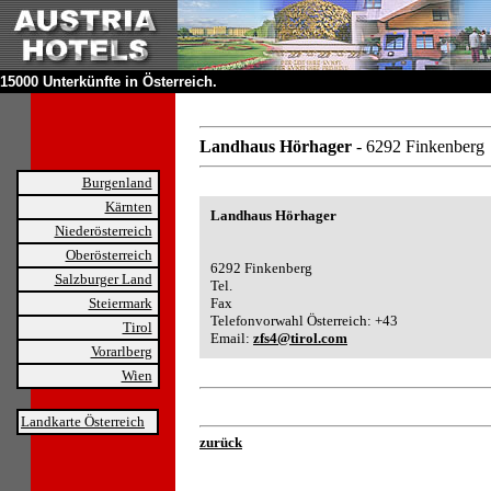
15000 Unterkünfte in Österreich.
Landhaus Hörhager
- 6292 Finkenberg
Burgenland
Kärnten
Landhaus Hörhager
Niederösterreich
Oberösterreich
6292 Finkenberg
Salzburger Land
Tel.
Steiermark
Fax
Telefonvorwahl Österreich: +43
Tirol
Email:
zfs4@tirol.com
Vorarlberg
Wien
Landkarte Österreich
zurück