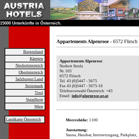
15000 Unterkünfte in Österreich.
Appartements Alpenrose
- 6572 Flirsch
Burgenland
Kärnten
Appartements Alpenrose
Niederösterreich
Norbert Strolz
Nr. 105
Oberösterreich
6572 Flirsch
Salzburger Land
Tel. 43 (0)5447 - 5675
Steiermark
Fax 43 (0)5447 - 5675-16
Telefonvorwahl Österreich: +43
Tirol
Email:
info@alpenrose.or.at
Vorarlberg
Wien
Landkarte Österreich
Meereshöhe:
1100
Ausstattung:
Sauna, Hausbar, Internetzugang, Parkplatz,