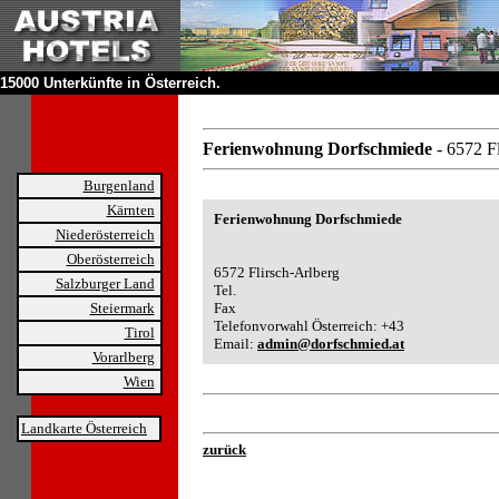
15000 Unterkünfte in Österreich.
Ferienwohnung Dorfschmiede
- 6572 F
Burgenland
Kärnten
Ferienwohnung Dorfschmiede
Niederösterreich
Oberösterreich
6572 Flirsch-Arlberg
Salzburger Land
Tel.
Steiermark
Fax
Telefonvorwahl Österreich: +43
Tirol
Email:
admin@dorfschmied.at
Vorarlberg
Wien
Landkarte Österreich
zurück