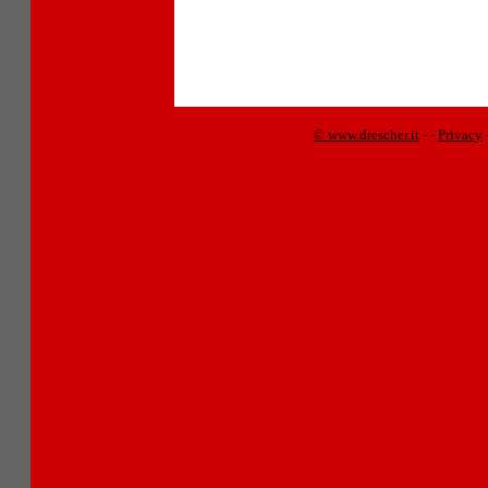
© www.drescher.it
-
-
Privacy