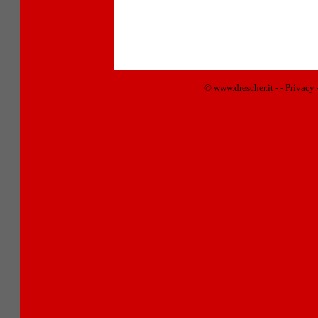
© www.drescher.it
-
-
Privacy