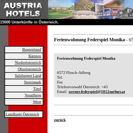
15000 Unterkünfte in Österreich.
Ferienwohnung Federspiel Monika
- 6
Burgenland
Kärnten
Ferienwohnung Federspiel Monika
Niederösterreich
Oberösterreich
6572 Flirsch-Arlberg
Salzburger Land
Tel.
Steiermark
Fax
Telefonvorwahl Österreich: +43
Tirol
Email:
werner.federspiel@1012surfnet.at
Vorarlberg
Wien
Landkarte Österreich
zurück