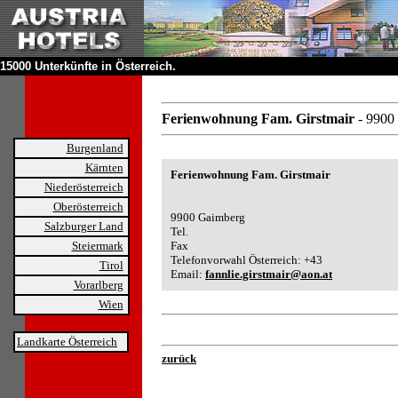
15000 Unterkünfte in Österreich.
Ferienwohnung Fam. Girstmair
- 9900
Burgenland
Kärnten
Ferienwohnung Fam. Girstmair
Niederösterreich
Oberösterreich
9900 Gaimberg
Salzburger Land
Tel.
Steiermark
Fax
Telefonvorwahl Österreich: +43
Tirol
Email:
fannlie.girstmair@aon.at
Vorarlberg
Wien
Landkarte Österreich
zurück