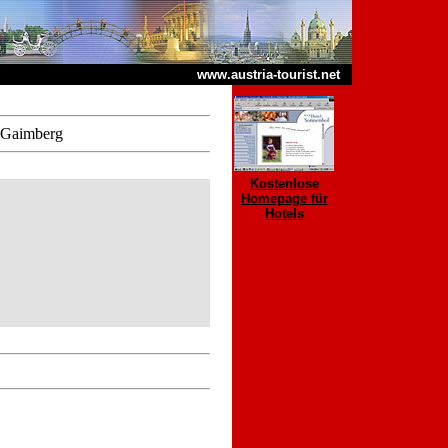
www.austria-tourist.net
 Gaimberg
Kostenlose
Homepage für
Hotels