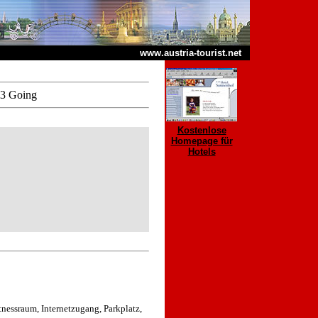
www.austria-tourist.net
53 Going
Kostenlose
Homepage für
Hotels
tnessraum, Internetzugang, Parkplatz,