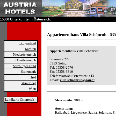
15000 Unterkünfte in Österreich.
Appartementhaus Villa Schönruh
- 63
Burgenland
Kärnten
Appartementhaus Villa Schönruh
Niederösterreich
Sonnseite 227
Oberösterreich
6353 Going
Salzburger Land
Tel. 05358-2576
Steiermark
Fax 05358-3319
Telefonvorwahl Österreich: +43
Tirol
Email:
villa.schoenruh@aon.at
Vorarlberg
Wien
Landkarte Österreich
Meereshöhe:
900 m
Ausstattung:
Hallenbad, Liegewiese, Sauna, Solarium, Fi