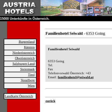
15000 Unterkünfte in Österreich.
Familienhotel Seiwald
- 6353 Going
Burgenland
Kärnten
Familienhotel Seiwald
Niederösterreich
Oberösterreich
6353 Going
Salzburger Land
Tel.
Steiermark
Fax
Telefonvorwahl Österreich: +43
Tirol
Email:
familienhotel@seiwald.at
Vorarlberg
Wien
Landkarte Österreich
zurück