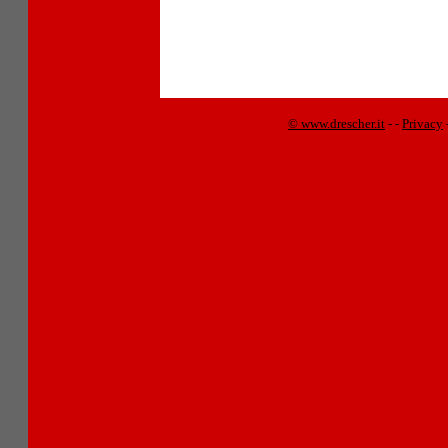
© www.drescher.it
-
-
Privacy