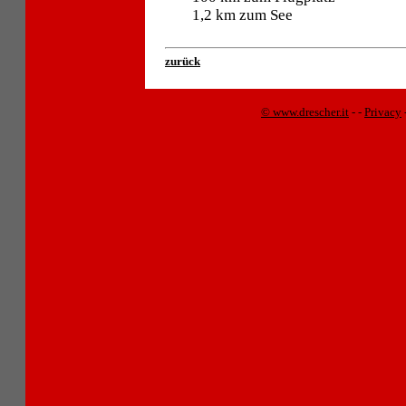
1,2 km zum See
zurück
© www.drescher.it
-
-
Privacy