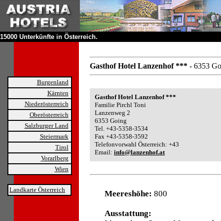
15000 Unterkünfte in Österreich.
Gasthof Hotel Lanzenhof ***
- 6353 Go
Burgenland
Kärnten
Gasthof Hotel Lanzenhof ***
Niederösterreich
Familie Pirchl Toni
Lanzenweg 2
Oberösterreich
6353 Going
Salzburger Land
Tel. +43-5358-3534
Steiermark
Fax +43-5358-3592
Telefonvorwahl Österreich: +43
Tirol
Email:
info@lanzenhof.at
Vorarlberg
Wien
Landkarte Österreich
Meereshöhe:
800
Ausstattung: