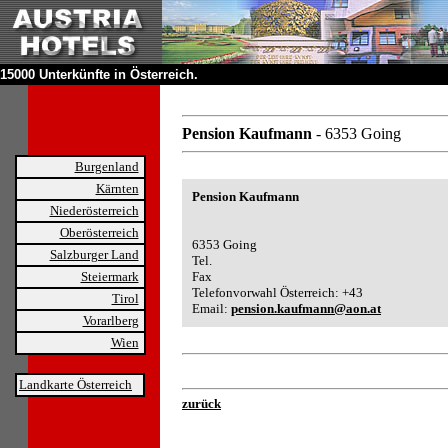
15000 Unterkünfte in Österreich.
Pension Kaufmann
- 6353 Going
Burgenland
Kärnten
Pension Kaufmann
Niederösterreich
Oberösterreich
6353 Going
Salzburger Land
Tel.
Steiermark
Fax
Telefonvorwahl Österreich: +43
Tirol
Email:
pension.kaufmann@aon.at
Vorarlberg
Wien
Landkarte Österreich
zurück