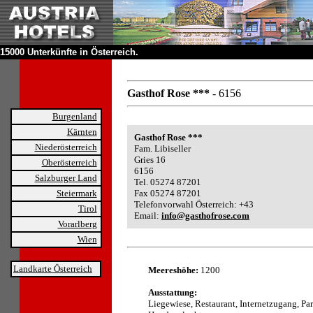
15000 Unterkünfte in Österreich.
Gasthof Rose ***
- 6156
Burgenland
Kärnten
Gasthof Rose ***
Niederösterreich
Fam. Libiseller
Gries 16
Oberösterreich
6156
Salzburger Land
Tel. 05274 87201
Steiermark
Fax 05274 87201
Telefonvorwahl Österreich: +43
Tirol
Email:
info@gasthofrose.com
Vorarlberg
Wien
Landkarte Österreich
Meereshöhe:
1200
Ausstattung:
Liegewiese, Restaurant, Internetzugang, Par