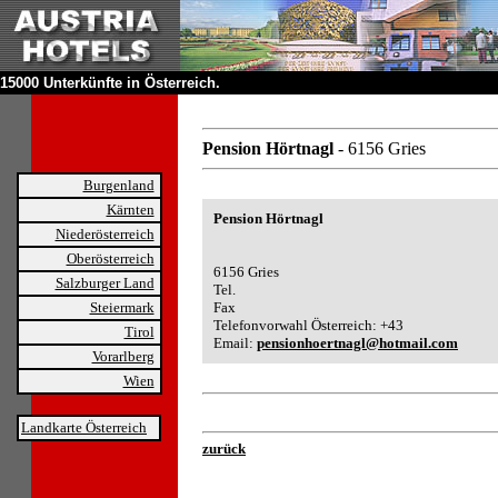
15000 Unterkünfte in Österreich.
Pension Hörtnagl
- 6156 Gries
Burgenland
Kärnten
Pension Hörtnagl
Niederösterreich
Oberösterreich
6156 Gries
Salzburger Land
Tel.
Steiermark
Fax
Telefonvorwahl Österreich: +43
Tirol
Email:
pensionhoertnagl@hotmail.com
Vorarlberg
Wien
Landkarte Österreich
zurück