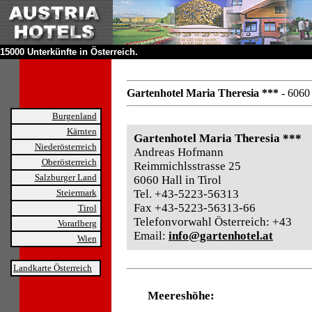
15000 Unterkünfte in Österreich.
Gartenhotel Maria Theresia ***
- 6060 
Burgenland
Kärnten
Gartenhotel Maria Theresia ***
Niederösterreich
Andreas Hofmann
Oberösterreich
Reimmichlsstrasse 25
Salzburger Land
6060 Hall in Tirol
Steiermark
Tel. +43-5223-56313
Fax +43-5223-56313-66
Tirol
Telefonvorwahl Österreich: +43
Vorarlberg
Email:
info@gartenhotel.at
Wien
Landkarte Österreich
Meereshöhe: