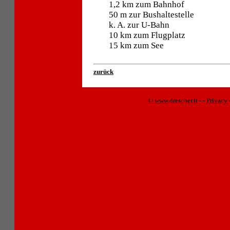
1,2 km zum Bahnhof
50 m zur Bushaltestelle
k. A. zur U-Bahn
10 km zum Flugplatz
15 km zum See
zurück
© www.drescher.it
-
-
Privacy