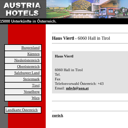
15000 Unterkünfte in Österreich.
Haus Viertl
- 6060 Hall in Tirol
Burgenland
Kärnten
Haus Viertl
Niederösterreich
Oberösterreich
6060 Hall in Tirol
Salzburger Land
Tel.
Steiermark
Fax
Telefonvorwahl Österreich: +43
Tirol
Email:
mbvh@aon.at
Vorarlberg
Wien
Landkarte Österreich
zurück