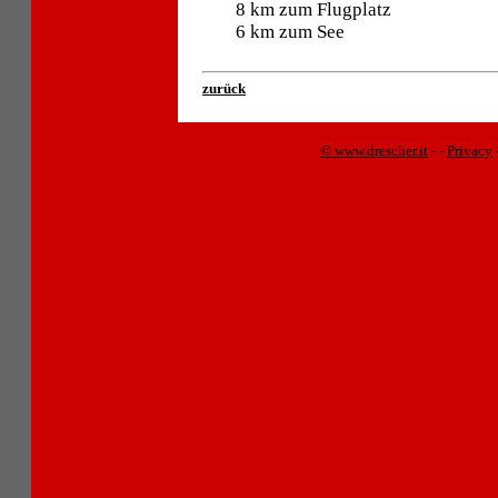
8 km zum Flugplatz
6 km zum See
zurück
© www.drescher.it
-
-
Privacy