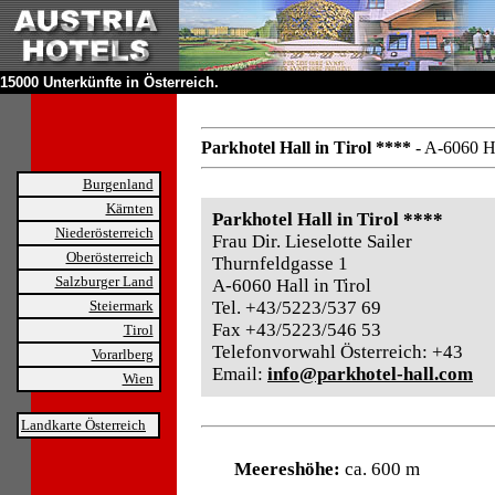
15000 Unterkünfte in Österreich.
Parkhotel Hall in Tirol ****
- A-6060 Ha
Burgenland
Kärnten
Parkhotel Hall in Tirol ****
Niederösterreich
Frau Dir. Lieselotte Sailer
Oberösterreich
Thurnfeldgasse 1
Salzburger Land
A-6060 Hall in Tirol
Steiermark
Tel. +43/5223/537 69
Fax +43/5223/546 53
Tirol
Telefonvorwahl Österreich: +43
Vorarlberg
Email:
info@parkhotel-hall.com
Wien
Landkarte Österreich
Meereshöhe:
ca. 600 m