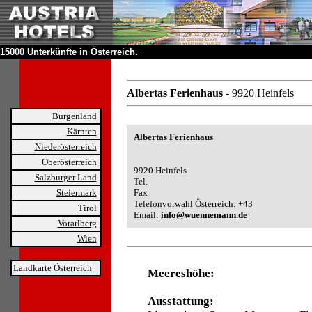
15000 Unterkünfte in Österreich.
Albertas Ferienhaus
- 9920 Heinfels
Burgenland
Kärnten
Albertas Ferienhaus
Niederösterreich
Oberösterreich
9920 Heinfels
Salzburger Land
Tel.
Steiermark
Fax
Telefonvorwahl Österreich: +43
Tirol
Email:
info@wuennemann.de
Vorarlberg
Wien
Landkarte Österreich
Meereshöhe:
Ausstattung: