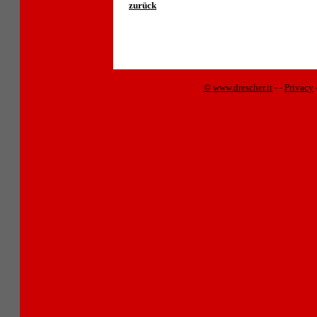
zurück
© www.drescher.it
-
-
Privacy