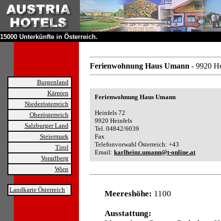
15000 Unterkünfte in Österreich.
Ferienwohnung Haus Umann
- 9920 He
Burgenland
Kärnten
Ferienwohnung Haus Umann
Niederösterreich
Heinfels 72
Oberösterreich
9920 Heinfels
Salzburger Land
Tel. 04842/6039
Steiermark
Fax
Telefonvorwahl Österreich: +43
Tirol
Email:
karlheinz.umann@t-online.at
Vorarlberg
Wien
Landkarte Österreich
Meereshöhe:
1100
Ausstattung: