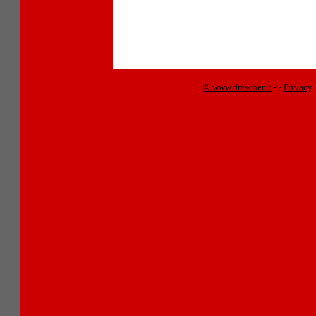
© www.drescher.it
-
-
Privacy