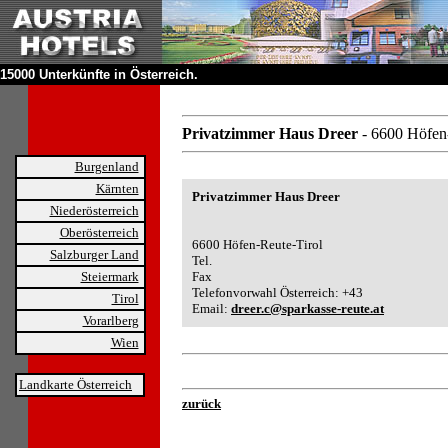
15000 Unterkünfte in Österreich.
Privatzimmer Haus Dreer
- 6600 Höfen
Burgenland
Kärnten
Privatzimmer Haus Dreer
Niederösterreich
Oberösterreich
6600 Höfen-Reute-Tirol
Salzburger Land
Tel.
Steiermark
Fax
Telefonvorwahl Österreich: +43
Tirol
Email:
dreer.c@sparkasse-reute.at
Vorarlberg
Wien
Landkarte Österreich
zurück