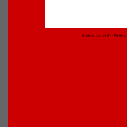
© www.drescher.it
-
-
Privacy