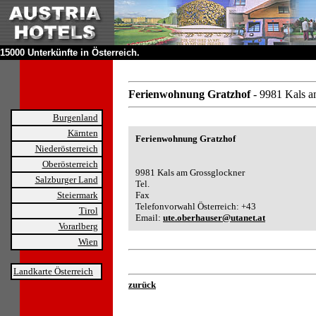
15000 Unterkünfte in Österreich.
Ferienwohnung Gratzhof
- 9981 Kals 
Burgenland
Kärnten
Ferienwohnung Gratzhof
Niederösterreich
Oberösterreich
9981 Kals am Grossglockner
Salzburger Land
Tel.
Steiermark
Fax
Telefonvorwahl Österreich: +43
Tirol
Email:
ute.oberhauser@utanet.at
Vorarlberg
Wien
Landkarte Österreich
zurück