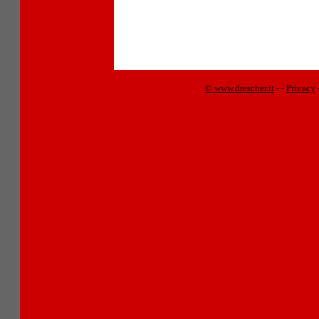
© www.drescher.it
-
-
Privacy