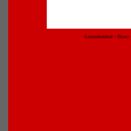
© www.drescher.it
-
-
Privacy