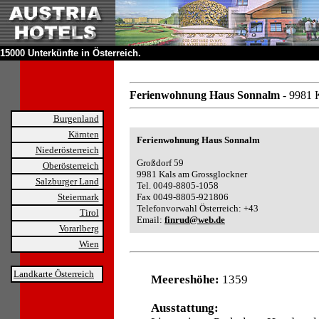
15000 Unterkünfte in Österreich.
Ferienwohnung Haus Sonnalm
- 9981 
Burgenland
Kärnten
Ferienwohnung Haus Sonnalm
Niederösterreich
Großdorf 59
Oberösterreich
9981 Kals am Grossglockner
Salzburger Land
Tel. 0049-8805-1058
Steiermark
Fax 0049-8805-921806
Telefonvorwahl Österreich: +43
Tirol
Email:
finrud@web.de
Vorarlberg
Wien
Landkarte Österreich
Meereshöhe:
1359
Ausstattung: