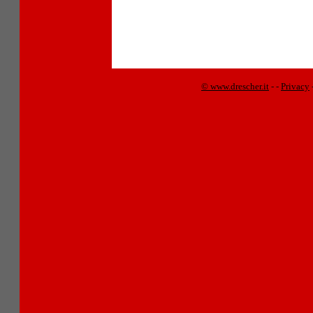
© www.drescher.it
-
-
Privacy