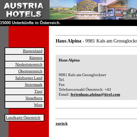
15000 Unterkünfte in Österreich.
Haus Alpina
- 9981 Kals am Grossglock
Burgenland
Kärnten
Haus Alpina
Niederösterreich
Oberösterreich
9981 Kals am Grossglockner
Salzburger Land
Tel.
Steiermark
Fax
Telefonvorwahl Österreich: +43
Tirol
Email:
ferienhaus.alpina@tirol.com
Vorarlberg
Wien
Landkarte Österreich
zurück