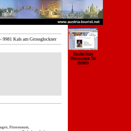
www.austria-tourist.net
- 9981 Kals am Grossglockner
Kostenlose
Homepage für
Hotels
agen, Fitnessraum,