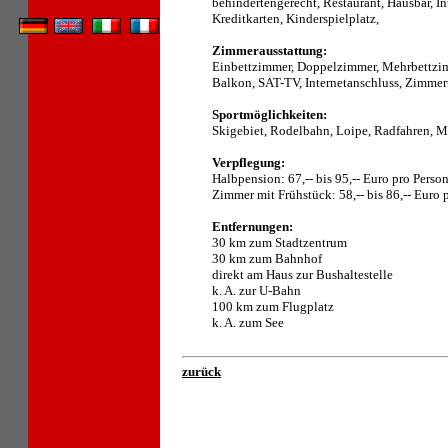
behindertengerecht, Restaurant, Hausbar, In
Kreditkarten, Kinderspielplatz,
Zimmerausstattung:
Einbettzimmer, Doppelzimmer, Mehrbettzim
Balkon, SAT-TV, Internetanschluss, Zimmer
Sportmöglichkeiten:
Skigebiet, Rodelbahn, Loipe, Radfahren, M
Verpflegung:
Halbpension: 67,-- bis 95,-- Euro pro Perso
Zimmer mit Frühstück: 58,-- bis 86,-- Euro 
Entfernungen:
30 km zum Stadtzentrum
30 km zum Bahnhof
direkt am Haus zur Bushaltestelle
k. A. zur U-Bahn
100 km zum Flugplatz
k. A. zum See
zurück