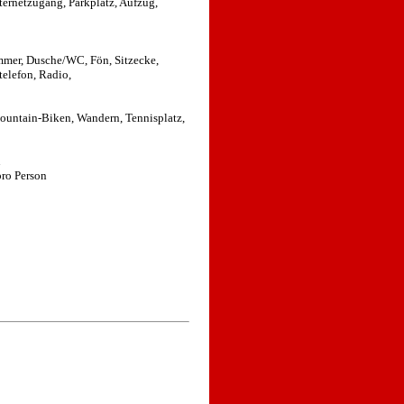
ternetzugang, Parkplatz, Aufzug,
mer, Dusche/WC, Fön, Sitzecke,
telefon, Radio,
ountain-Biken, Wandern, Tennisplatz,
n
pro Person