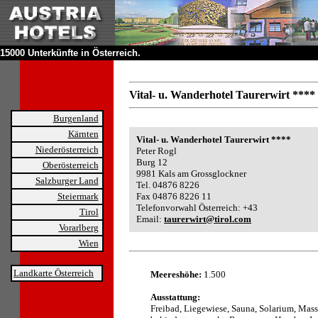
15000 Unterkünfte in Österreich.
Vital- u. Wanderhotel Taurerwirt ****
Burgenland
Kärnten
Vital- u. Wanderhotel Taurerwirt ****
Niederösterreich
Peter Rogl
Burg 12
Oberösterreich
9981 Kals am Grossglockner
Salzburger Land
Tel. 04876 8226
Steiermark
Fax 04876 8226 11
Telefonvorwahl Österreich: +43
Tirol
Email:
taurerwirt@tirol.com
Vorarlberg
Wien
Landkarte Österreich
Meereshöhe:
1.500
Ausstattung:
Freibad, Liegewiese, Sauna, Solarium, Mass